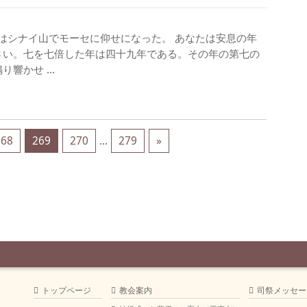
 主はシナイ山でモーセに仰せになった。 あなたは安息の年
さい。七を七倍した年は四十九年である。その年の第七の
り響かせ …
268
269
270
…
279
»
トップページ
教会案内
司祭メッセー