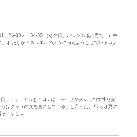
4:1、26-30ａ、34-35 （その日、パランの荒れ野で、）主
て、わたしがイスラエルの人々に与えようとしているカナ
（その日、）ミリアムとアロンは、モーセがクシュの女性を妻
セはクシュの女を妻にしている」と言った。 彼らは更に
られると …