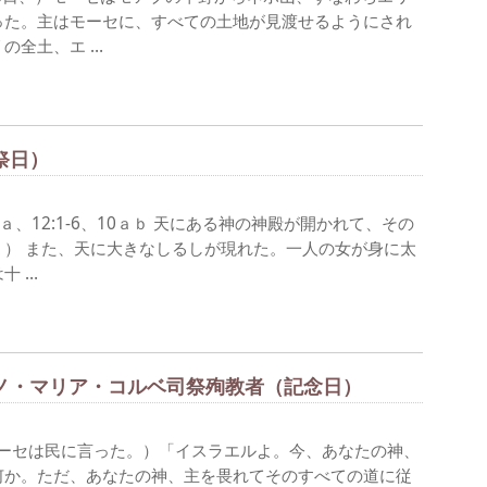
った。主はモーセに、すべての土地が見渡せるようにされ
の全土、エ …
（祭日）
、12:1-6、10ａｂ 天にある神の神殿が開かれて、その
） また、天に大きなしるしが現れた。一人の女が身に太
十 …
リアノ・マリア・コルベ司祭殉教者（記念日）
（モーセは民に言った。）「イスラエルよ。今、あなたの神、
何か。ただ、あなたの神、主を畏れてそのすべての道に従