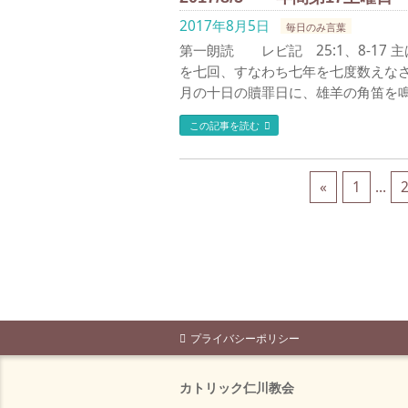
2017年8月5日
毎日のみ言葉
第一朗読 レビ記 25:1、8-17
を七回、すなわち七年を七度数えな
月の十日の贖罪日に、雄羊の角笛を鳴
この記事を読む
«
1
…
プライバシーポリシー
カトリック仁川教会