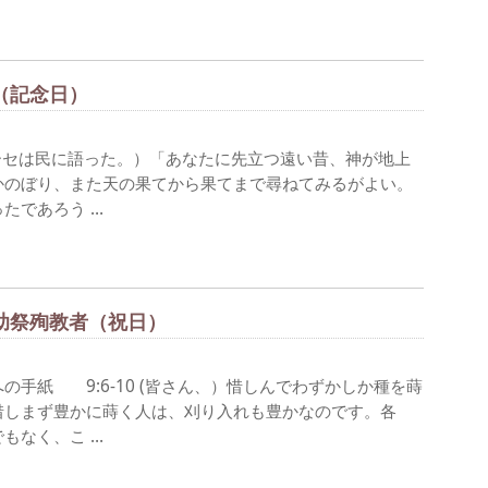
め（記念日）
（モーセは民に語った。）「あなたに先立つ遠い昔、神が地上
かのぼり、また天の果てから果てまで尋ねてみるがよい。
たであろう …
オ助祭殉教者（祝日）
紙 9:6-10 (皆さん、）惜しんでわずかしか種を蒔
惜しまず豊かに蒔く人は、刈り入れも豊かなのです。各
もなく、こ …