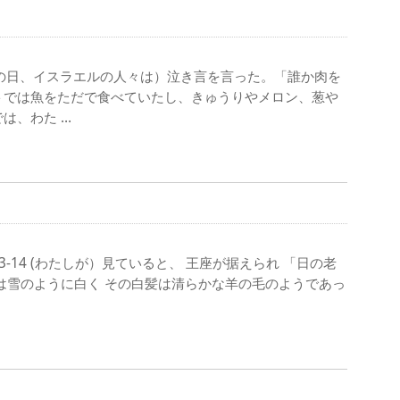
(その日、イスラエルの人々は）泣き言を言った。「誰か肉を
トでは魚をただで食べていたし、きゅうりやメロン、葱や
は、わた …
3-14 (わたしが）見ていると、 王座が据えられ 「日の老
は雪のように白く その白髪は清らかな羊の毛のようであっ