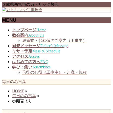
兵庫県西宮市のカトリック教会
MENU
メ
トップページ
Home
ニ
教会案内
About Us
ュ
結婚式・お葬儀のご案内（工事中）
ー
司祭メッセージ
Father’s Message
を
ミサ・予定
Mass & Schedule
飛
アクセス
Access
ば
はじめての方へ
FAQ
す
学び・集い
Assemblies
信徒の心得（工事中）・組織・規程
毎日のみ言葉
HOME
»
毎日のみ言葉
»
巻頭言より