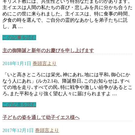
キリスト教には、共生性という特別なたまものがあります。
主イエスは人間の私たちの喜び・悲しみを共に分かち合うた
めにこの世に来られました。主イエスは、特に食事の時間、
夕食の時を選んで、ご自分の霊的なあかしを弟子たちに託
し、真 …
この記事を読む
主の御降誕と新年のお慶びを申し上げます
2018年1月1日
巻頭言より
「いと高きところには栄光､神にあれ､地には平和､御心にか
なう人にあれ」(ルカ2.14)。降誕祭日､このお知らせは､すべ
ての地を走り､すべての民､特に戦争や激しい紛争があるとこ
ろ､また平和をより強く望む人々に届けられますよ …
この記事を読む
子どもの姿を通して幼子イエス様へ
2017年12月1日
巻頭言より