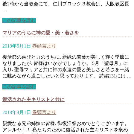
後2時から当教会にて、仁川ブロック３教会は、大阪教区長
…
この記事を読む
マリアのうちに神の愛・美・若さを
2018年5月1日
巻頭言より
復活節の喜びと力のうちに､新緑の若葉が美しく輝く季節に
なりましたが､皆様はいかがでしょうか。 5月「聖母月」に
入り､聖母マリアと共に神の永遠の愛と美しさと若さを一緒
に眺めながら過ごしたいと思っております。 詩編131には …
この記事を読む
復活された主キリストと共に
2018年4月1日
巻頭言より
親愛なる兄弟姉妹の皆様､御復活祭おめでとうございます。
アレルヤ！！ 私たちのために復活された主キリストを褒め