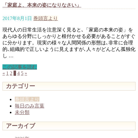
「家庭よ、本来の姿になりなさい」
2017年8月1日
巻頭言より
現代人の日常生活を注意深く見ると､「家庭の本来の姿」を
あらゆる分野にしっかりと根付かせる必要があることがすぐ
に分かります。現実の様々な人間関係の形態は､非常に合理
的､組織的で正しいように見えますが､人々がどんどん孤独化
し …
この記事を読む
«
1
2
3
4
5
»
カテゴリー
巻頭言より
毎日のみ言葉
未分類
アーカイブ